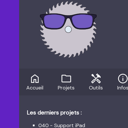
home
folder
handyman
inf
Accueil
Projets
Outils
Info
Les derniers projets :
040 - Support iPad