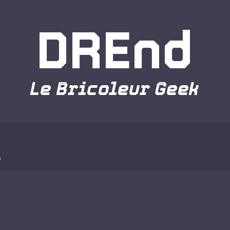
DREnd
Le Bricoleur Geek
o
s